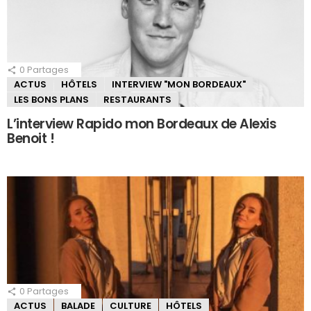
0
Partages
ACTUS
HÔTELS
INTERVIEW "MON BORDEAUX"
LES BONS PLANS
RESTAURANTS
L’interview Rapido mon Bordeaux de Alexis
Benoit !
0
Partages
ACTUS
BALADE
CULTURE
HÔTELS