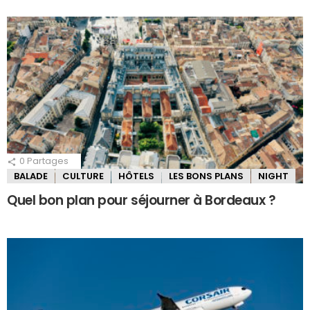
0
Partages
BALADE
CULTURE
HÔTELS
LES BONS PLANS
NIGHT
Quel bon plan pour séjourner à Bordeaux ?