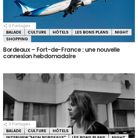
0
Partages
BALADE
CULTURE
HÔTELS
LES BONS PLANS
NIGHT
SHOPPING
Bordeaux – Fort-de-France : une nouvelle
connexion hebdomadaire
0
Partages
BALADE
CULTURE
HÔTELS
INTERVIEW "MON BORDEAUX"
LES BONS PLANS
NIGHT