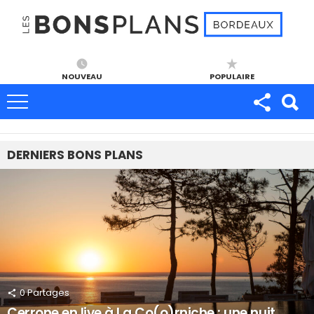
NOUVEAU
POPULAIRE
DERNIERS
BONS PLANS
0
Partages
Cerrone en live à La Co(o)rniche : une nuit