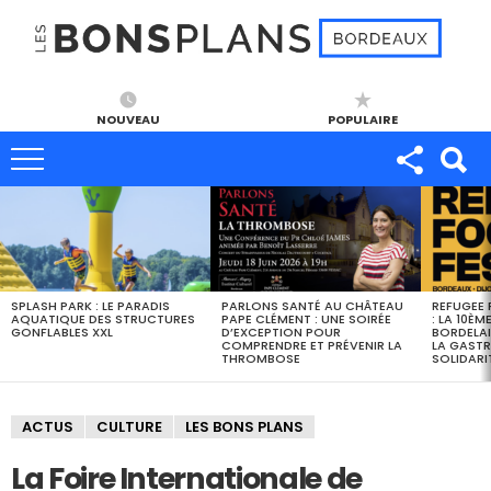
NOUVEAU
POPULAIRE
DERNIERS
BONS
PLANS
SPLASH PARK : LE PARADIS
PARLONS SANTÉ AU CHÂTEAU
REFUGEE 
AQUATIQUE DES STRUCTURES
PAPE CLÉMENT : UNE SOIRÉE
: LA 10ÈM
GONFLABLES XXL
D’EXCEPTION POUR
BORDELAI
COMPRENDRE ET PRÉVENIR LA
LA GASTR
THROMBOSE
SOLIDARI
ACTUS
CULTURE
LES BONS PLANS
La Foire Internationale de