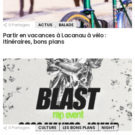
0
Partages
ACTUS
BALADE
Partir en vacances à Lacanau à vélo :
Itinéraires, bons plans
0
Partages
CULTURE
LES BONS PLANS
NIGHT