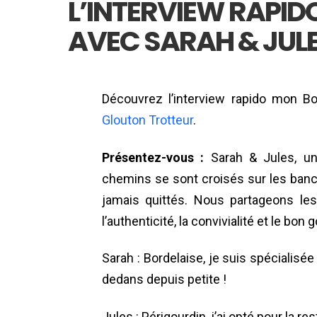
L’INTERVIEW RAPI
AVEC SARAH & JUL
Découvrez l’interview rapido mon B
Glouton Trotteur
.
Présentez-vous :
Sarah & Jules, u
chemins se sont croisés sur les ban
jamais quittés. Nous partageons l
l’authenticité, la convivialité et le bon g
Sarah : Bordelaise, je suis spécialisée
dedans depuis petite !
Jules : Périgourdin, j’ai opté pour la re