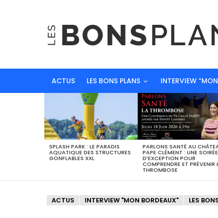
ACTUS
LES BONS PLANS
INTERVIEW “MO
DERNIERS
BONS
PLANS
SPLASH PARK : LE PARADIS
PARLONS SANTÉ AU CHÂTE
AQUATIQUE DES STRUCTURES
PAPE CLÉMENT : UNE SOIRÉE
GONFLABLES XXL
D’EXCEPTION POUR
COMPRENDRE ET PRÉVENIR 
THROMBOSE
ACTUS
INTERVIEW "MON BORDEAUX"
LES BON