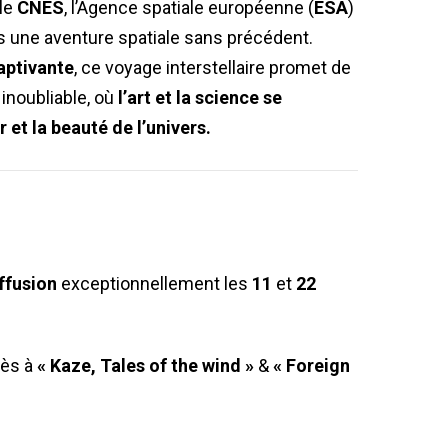
 le
CNES
, l’Agence spatiale européenne (
ESA
)
 une aventure spatiale sans précédent.
aptivante
, ce voyage interstellaire promet de
 inoubliable, où
l’art et la science se
 et la beauté de l’univers.
iffusion
exceptionnellement les
11
et
22
cès à
« Kaze, Tales of the wind »
&
« Foreign