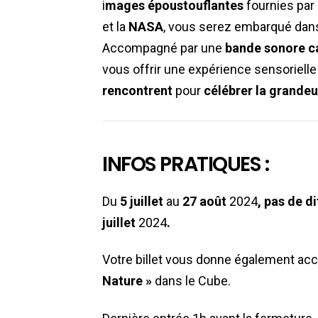
i
mages époustouflantes
fournies par
et la
NASA
, vous serez embarqué dans
Accompagné par une
bande sonore c
vous offrir une expérience sensorielle
rencontrent
pour
célébrer la grandeur
INFOS PRATIQUES :
Du
5 juillet
au
27 août
2024
, p
as de d
juillet
2024
.
Votre billet vous donne également ac
Nature »
dans le Cube.