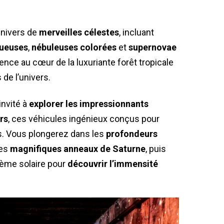
univers de
merveilles célestes
, incluant
tueuses
,
nébuleuses colorées
et
supernovae
ce au cœur de la luxuriante forêt tropicale
de l’univers.
invité à
explorer les impressionnants
rs
, ces véhicules ingénieux conçus pour
s. Vous plongerez dans les
profondeurs
les
magnifiques anneaux de Saturne
, puis
tème solaire pour
découvrir l’immensité