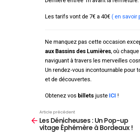
Dernière entrée 1h avant la fermeture.
Les tarifs vont de 7€ a 40€
( en savoir 
Ne manquez pas cette occasion excep
aux Bassins des Lumières
, où chaque 
naviguant à travers les merveilles cos
Un rendez-vous incontournable pour t
et de découvertes.
Obtenez vos
billets
juste
ICI
!
Article précédent
En
Les Dénicheuses : Un Pop-up
savoir
vitage Éphémère à Bordeaux !
plus