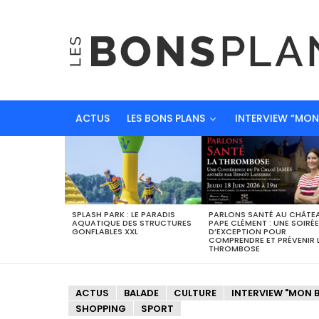
ACTUS
LES BONS PLANS
INTERVIEW “MO
DERNIERS
BONS
PLANS
SPLASH PARK : LE PARADIS
PARLONS SANTÉ AU CHÂTE
AQUATIQUE DES STRUCTURES
PAPE CLÉMENT : UNE SOIRÉE
GONFLABLES XXL
D’EXCEPTION POUR
COMPRENDRE ET PRÉVENIR 
THROMBOSE
ACTUS
BALADE
CULTURE
INTERVIEW "MON 
SHOPPING
SPORT