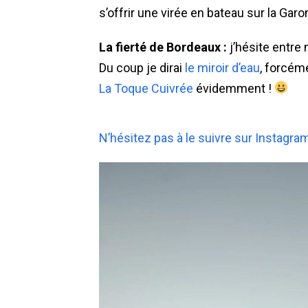
s’offrir une virée en bateau sur la Garo
La fierté de Bordeaux :
j’hésite entr
Du coup je dirai
le miroir d’eau
, forcém
La Toque Cuivrée
évidemment !
N’hésitez pas à le suivre sur Instagra