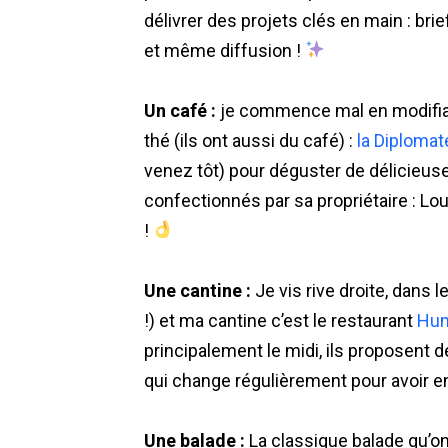
délivrer des projets clés en main : bri
et même diffusion !
Un café :
je commence mal en modifiant
thé (ils ont aussi du café) :
la Diplomat
venez tôt) pour déguster de délicieus
confectionnés par sa propriétaire : Lo
!
Une cantine :
Je vis rive droite, dans l
!) et ma cantine c’est le restaurant
Hu
principalement le midi, ils proposent d
qui change régulièrement pour avoir e
Une balade :
La classique balade qu’o