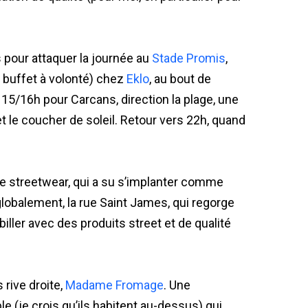
 pour attaquer la journée au
Stade Promis
,
 buffet à volonté) chez
Eklo
, au bout de
s 15/16h pour Carcans, direction la plage, une
et le coucher de soleil. Retour vers 22h, quand
de streetwear, qui a su s’implanter comme
lobalement, la rue Saint James, qui regorge
ller avec des produits street et de qualité
 rive droite,
Madame Fromage
. Une
e (je crois qu’ils habitent au-dessus) qui