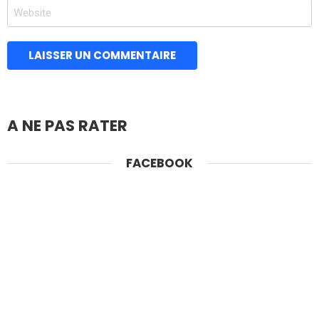
Site
*
web
A NE PAS RATER
FACEBOOK