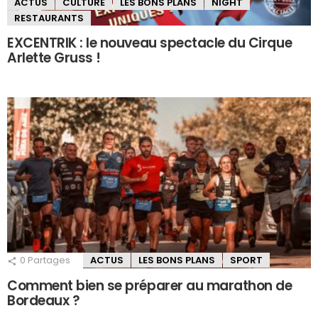
ACTUS
CULTURE
LES BONS PLANS
NIGHT
RESTAURANTS
EXCENTRIK : le nouveau spectacle du Cirque
Arlette Gruss !
0
Partages
ACTUS
LES BONS PLANS
SPORT
Comment bien se préparer au marathon de
Bordeaux ?