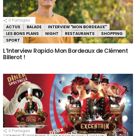
0
Partages
ACTUS
BALADE
INTERVIEW "MON BORDEAUX"
LES BONS PLANS
NIGHT
RESTAURANTS
SHOPPING
SPORT
L’Interview Rapido Mon Bordeaux de Clément
Billerot !
0
Partages