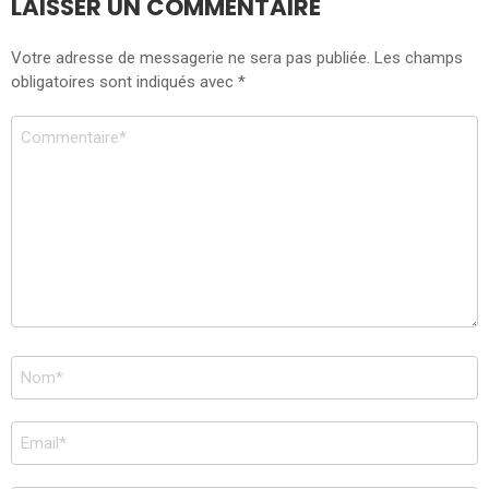
LAISSER UN COMMENTAIRE
Votre adresse de messagerie ne sera pas publiée.
Les champs
obligatoires sont indiqués avec
*
Commentaire
Nom
*
Adresse
de
messagerie