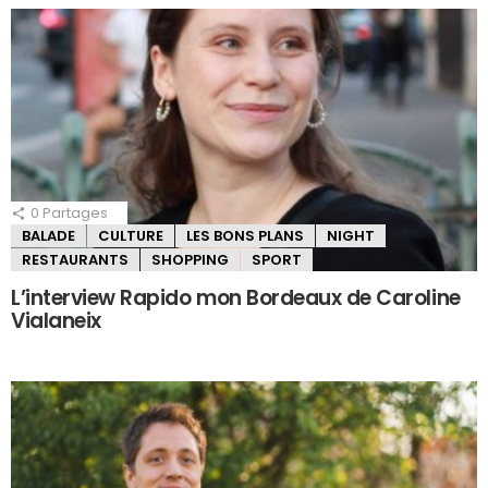
0
Partages
BALADE
CULTURE
LES BONS PLANS
NIGHT
RESTAURANTS
SHOPPING
SPORT
L’interview Rapido mon Bordeaux de Caroline
Vialaneix