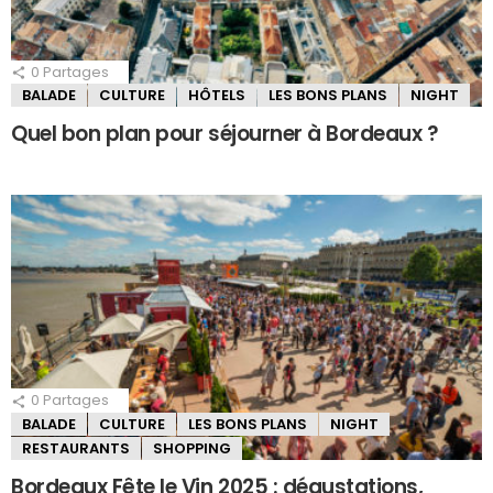
0
Partages
BALADE
CULTURE
HÔTELS
LES BONS PLANS
NIGHT
Quel bon plan pour séjourner à Bordeaux ?
0
Partages
BALADE
CULTURE
LES BONS PLANS
NIGHT
RESTAURANTS
SHOPPING
Bordeaux Fête le Vin 2025 : dégustations,