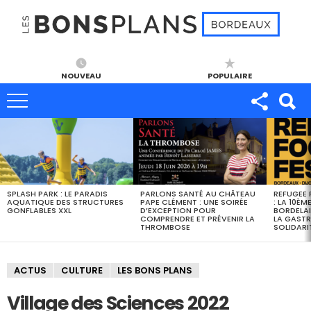
NOUVEAU
POPULAIRE
DERNIERS
BONS
PLANS
SPLASH PARK : LE PARADIS
PARLONS SANTÉ AU CHÂTEAU
REFUGEE 
AQUATIQUE DES STRUCTURES
PAPE CLÉMENT : UNE SOIRÉE
: LA 10ÈM
GONFLABLES XXL
D’EXCEPTION POUR
BORDELAI
COMPRENDRE ET PRÉVENIR LA
LA GASTR
THROMBOSE
SOLIDARI
ACTUS
CULTURE
LES BONS PLANS
Village des Sciences 2022