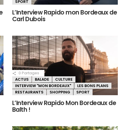
SPORT
e
L’Interview Rapido mon Bordeaux de
Carl Dubois
0
Partages
ACTUS
BALADE
CULTURE
INTERVIEW "MON BORDEAUX"
LES BONS PLANS
RESTAURANTS
SHOPPING
SPORT
L’Interview Rapido Mon Bordeaux de
Balth !