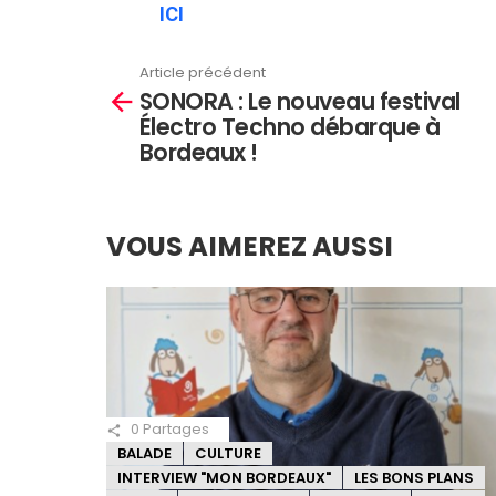
ICI
Article précédent
En
SONORA : Le nouveau festival
savoir
Électro Techno débarque à
plus
Bordeaux !
VOUS AIMEREZ AUSSI
0
Partages
BALADE
CULTURE
INTERVIEW "MON BORDEAUX"
LES BONS PLANS