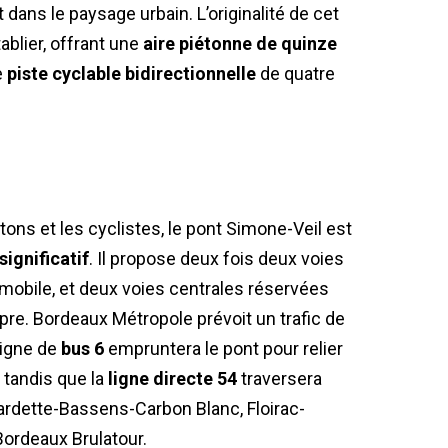
ans le paysage urbain. L’originalité de cet
ablier, offrant une
aire piétonne de quinze
e
piste cyclable bidirectionnelle
de quatre
ns et les cyclistes, le pont Simone-Veil est
 significatif
. Il propose deux fois deux voies
omobile, et deux voies centrales réservées
re. Bordeaux Métropole prévoit un trafic de
ligne de
bus 6
empruntera le pont pour relier
 tandis que la
ligne directe 54
traversera
ardette-Bassens-Carbon Blanc, Floirac-
Bordeaux Brulatour.